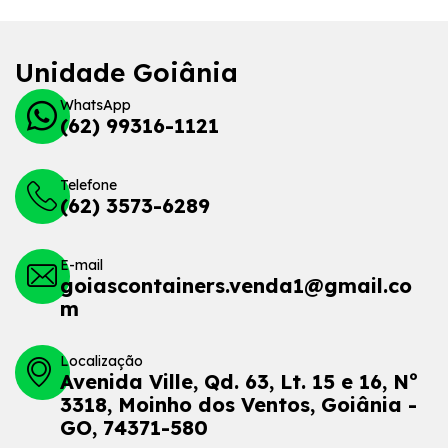
Unidade Goiânia
WhatsApp
(62) 99316-1121
Telefone
(62) 3573-6289
E-mail
goiascontainers.venda1@gmail.co
m
Localização
Avenida Ville, Qd. 63, Lt. 15 e 16, Nº
3318, Moinho dos Ventos, Goiânia -
GO, 74371-580